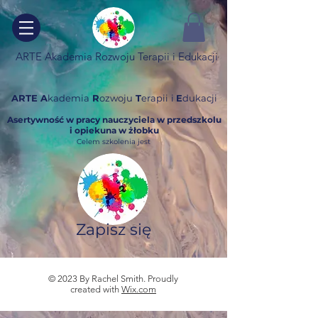
ARTE Akademia Rozwoju Terapii i Edukacji
ARTE A
kademia
R
ozwoju
T
erapii
i
E
dukacji
Asertywność w pracy nauczyciela w przedszkolu
i opiekuna w żłobku
Celem szkolenia jest
Zapisz się
© 2023 By Rachel Smith. Proudly
created with
Wix.com