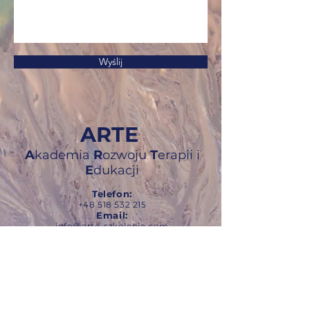
Wyślij
ARTE
A
kademia
R
ozwoju
T
erapii i
E
dukacji
Telefon:
+48 518 532 215
Email:
info@arte-szkolenia.com
www.arte-szkolenia.com
Dane:
ARTE
A
kademia
R
ozwoju
T
erapii i
E
dukacji
NIP
921 180 29 94
Nr konta:
mBank
39 1140 2004 0000
3102 7774 8442