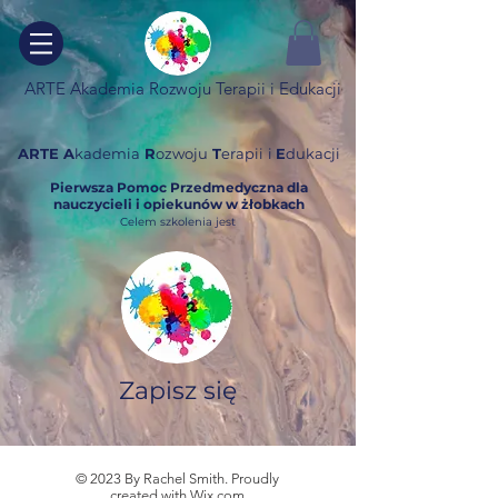
ARTE Akademia Rozwoju Terapii i Edukacji
ARTE A
kademia
R
ozwoju
T
erapii
i
E
dukacji
Pierwsza Pomoc Przedmedyczna dla
nauczycieli i opiekunów w żłobkach
Celem szkolenia jest
Zapisz się
© 2023 By Rachel Smith. Proudly
created with
Wix.com