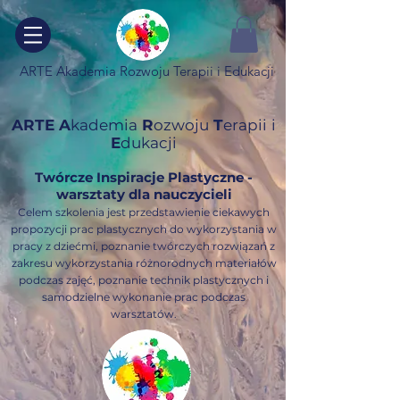
ARTE Akademia Rozwoju Terapii i Edukacji
ARTE A
kademia
R
ozwoju
T
erapii
i
E
dukacji
Twórcze Inspiracje Plastyczne -
warsztaty dla nauczycieli
Celem szkolenia jest przedstawienie ciekawych
propozycji prac plastycznych do wykorzystania w
pracy z dziećmi, poznanie twórczych rozwiązań z
zakresu wykorzystania różnorodnych materiałów
podczas zajęć, poznanie technik plastycznych i
samodzielne wykonanie prac podczas
warsztatów.