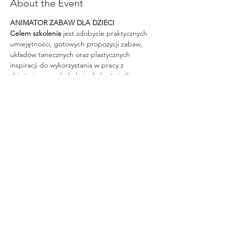
About the Event
Celem szkolenia
 jest zdobycie praktycznych 
umiejętności, gotowych propozycji zabaw, 
układów tanecznych oraz plastycznych 
inspiracji do wykorzystania w pracy z 
dziećmi w przedszkolu i szkole, świetlicy.
Szkolenie prowadzone jest przez dwóch 
doświadczonych trenerów.
Read More >
Share This Event