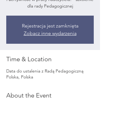
dla rady Pedagogicznej
Rejestracja jest zamknięta
Zobacz inne wydarzenia
Time & Location
Data do ustalenia z Radą Pedagogiczną
Polska, Polska
About the Event
Szkolenie prowadzi: Tomasz Garstka
ZAPRASZAMY!