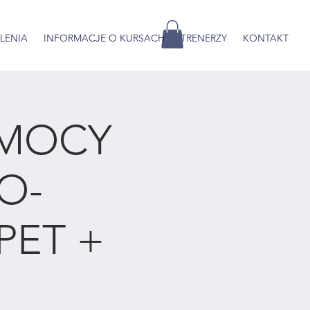
OLENIA
INFORMACJE O KURSACH
TRENERZY
KONTAKT
MOCY
O-
PET +