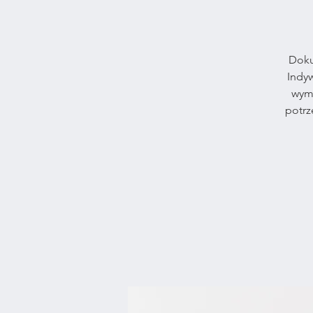
Doku
Indy
wyma
potrz