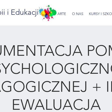
 i Edukacji
ARTE
O NAS
KURSY I SZK
UMENTACJA PO
SYCHOLOGICZN
GOGICZNEJ + I
EWALUACJA