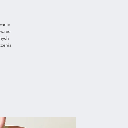
wanie
wanie
lnych
czenia