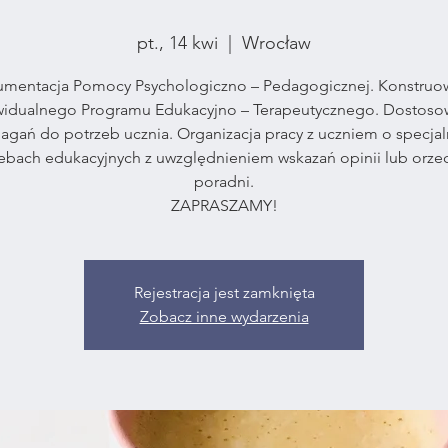
pt., 14 kwi
  |  
Wrocław
mentacja Pomocy Psychologiczno – Pedagogicznej. Konstruo
widualnego Programu Edukacyjno – Terapeutycznego. Dostoso
gań do potrzeb ucznia. Organizacja pracy z uczniem o specja
ebach edukacyjnych z uwzględnieniem wskazań opinii lub orze
poradni.
ZAPRASZAMY!
Rejestracja jest zamknięta
Zobacz inne wydarzenia