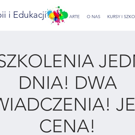
 i Edukacji
ARTE
O NAS
KURSY I SZK
SZKOLENIA JE
DNIA! DWA
WIADCZENIA! J
CENA!