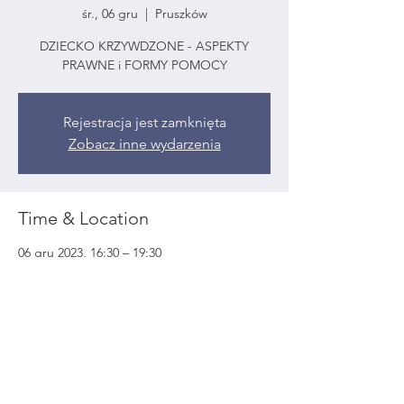
śr., 06 gru
  |  
Pruszków
DZIECKO KRZYWDZONE - ASPEKTY
PRAWNE i FORMY POMOCY
Rejestracja jest zamknięta
Zobacz inne wydarzenia
Time & Location
06 gru 2023, 16:30 – 19:30
Pruszków, 05-800 Pruszków, Polska
Share This Event