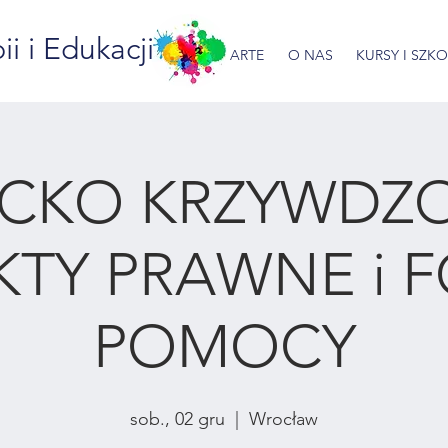
 i Edukacji
ARTE
O NAS
KURSY I SZK
ECKO KRZYWDZO
KTY PRAWNE i 
POMOCY
sob., 02 gru
  |  
Wrocław