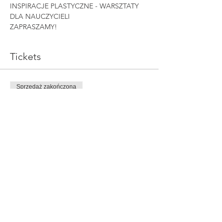
INSPIRACJE PLASTYCZNE - WARSZTATY 
DLA NAUCZYCIELI
ZAPRASZAMY!
Tickets
Sprzedaż zakończona
Rodzaj biletu
INSPIRACJE
Cena
150,00 zł
Share This Event