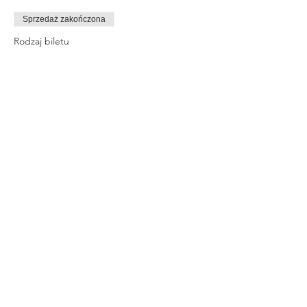
Sprzedaż zakończona
Rodzaj biletu
MRRWAW
Cena
380,00 zł
Share This Event
© 2023 By Rachel Smith. Proudly
created with
Wix.com