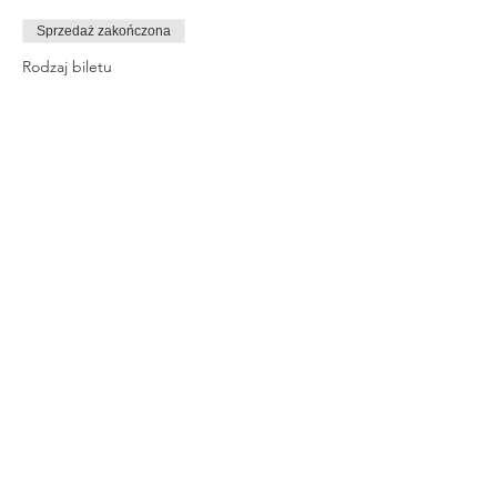
Sprzedaż zakończona
Rodzaj biletu
MRRWAW
Cena
380,00 zł
Share This Event
© 2023 By Rachel Smith. Proudly
created with
Wix.com