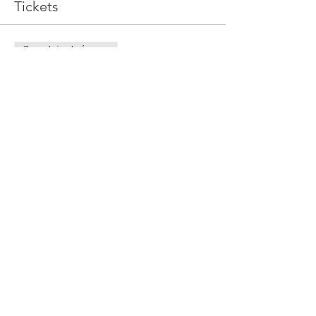
Tickets
Sprzedaż zakończona
Rodzaj biletu
WEB-ZEBRANIA-30032020
Cena
120,00 zł
Share This Event
© 2023 By Rachel Smith. Proudly
created with
Wix.com