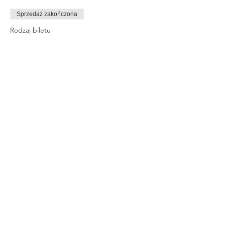
Sprzedaż zakończona
Rodzaj biletu
PRAWODYR2020
Cena
380,00 zł
Share This Event
© 2023 By Rachel Smith. Proudly
created with
Wix.com