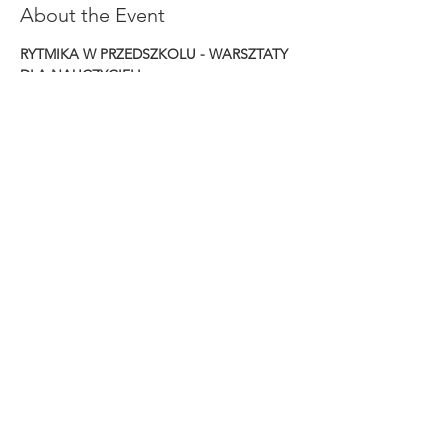
About the Event
RYTMIKA W PRZEDSZKOLU - WARSZTATY 
DLA NAUCZYCIELI
PROGRAM:
*Gotowe propozycje zabaw!
*100% praktycznych warsztatów!
*100% dobrej zabawy!
ZAPRASZAMY!
Share This Event
© 2023 By Rachel Smith. Proudly
created with
Wix.com