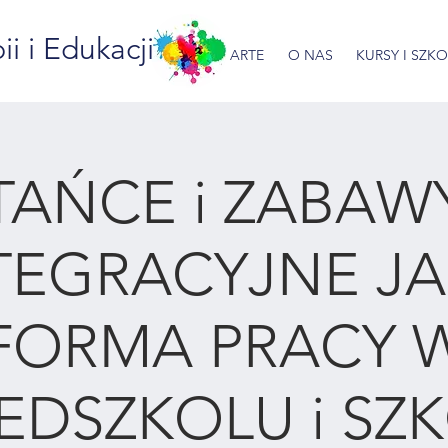
 i Edukacji
ARTE
O NAS
KURSY I SZK
TAŃCE i ZABAW
TEGRACYJNE J
FORMA PRACY 
EDSZKOLU i SZ