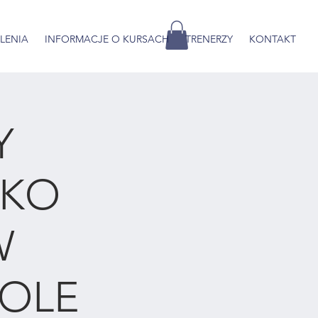
OLENIA
INFORMACJE O KURSACH
TRENERZY
KONTAKT
Y
AKO
W
KOLE