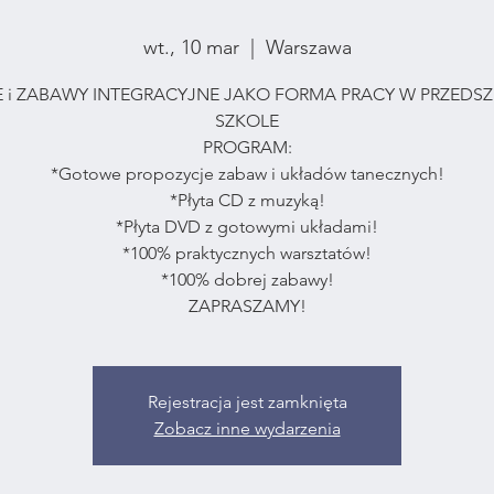
wt., 10 mar
  |  
Warszawa
 i ZABAWY INTEGRACYJNE JAKO FORMA PRACY W PRZEDSZ
SZKOLE
PROGRAM:
*Gotowe propozycje zabaw i układów tanecznych!
*Płyta CD z muzyką!
*Płyta DVD z gotowymi układami!
*100% praktycznych warsztatów!
*100% dobrej zabawy!
ZAPRASZAMY!
Rejestracja jest zamknięta
Zobacz inne wydarzenia