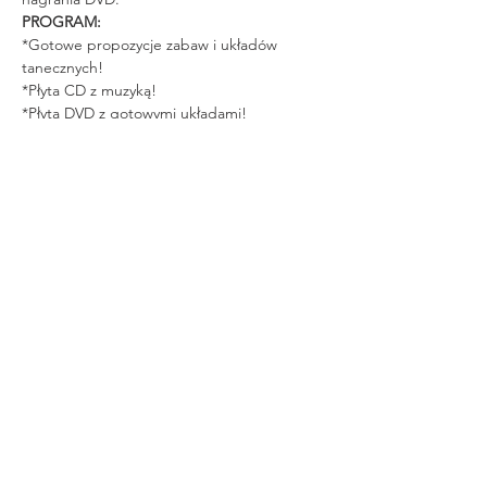
PROGRAM:
*Gotowe propozycje zabaw i układów 
tanecznych!
*Płyta CD z muzyką!
*Płyta DVD z gotowymi układami!
Read More >
Tickets
Sprzedaż zakończona
Rodzaj biletu
TAŃCE
Cena
129,00 zł