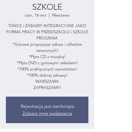
SZKOLE
czw., 16 wrz
  |  
Warszawa
TAŃCE i ZABAWY INTEGRACYJNE JAKO
FORMA PRACY W PRZEDSZKOLU i SZKOLE
PROGRAM:
*Gotowe propozycje zabaw i układów
tanecznych!
*Płyta CD z muzyką!
*Płyta DVD z gotowymi układami!
*100% praktycznych warsztatów!
*100% dobrej zabawy!
WARSZAWA
ZAPRASZAMY!
Rejestracja jest zamknięta
Zobacz inne wydarzenia