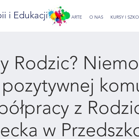
 i Edukacji
ARTE
O NAS
KURSY I SZK
y Rodzic? Niemo
o pozytywnej komu
spółpracy z Rodzi
ecka w Przedszko