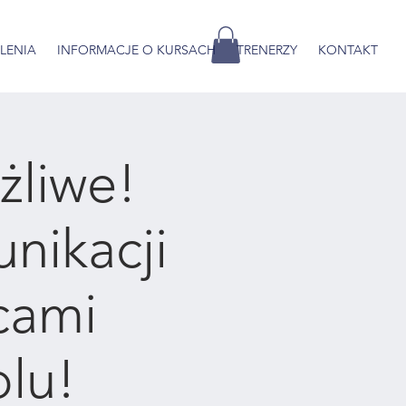
OLENIA
INFORMACJE O KURSACH
TRENERZY
KONTAKT
żliwe!
nikacji
cami
lu!