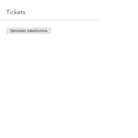
Tickets
Sprzedaż zakończona
Rodzaj biletu
Nadarzyn07
Cena
249,00 zł
Share This Event