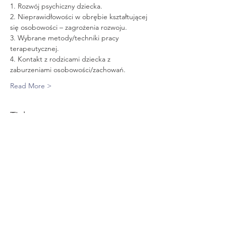
1. Rozwój psychiczny dziecka. 
2. Nieprawidłowości w obrębie kształtującej 
się osobowości – zagrożenia rozwoju. 
3. Wybrane metody/techniki pracy 
terapeutycznej. 
4. Kontakt z rodzicami dziecka z 
zaburzeniami osobowości/zachowań. 
Read More >
Tickets
Sprzedaż zakończona
Rodzaj biletu
TG3006
Cena
150,00 zł