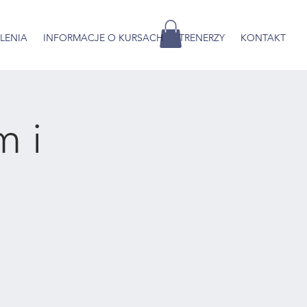
OLENIA
INFORMACJE O KURSACH
TRENERZY
KONTAKT
m i