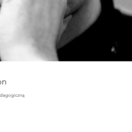
on
edagogiczną