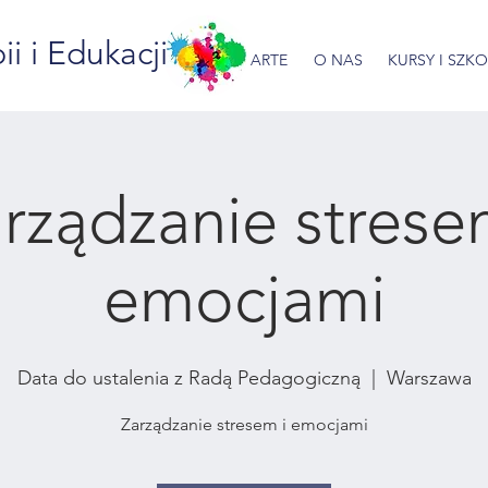
 i Edukacji
ARTE
O NAS
KURSY I SZK
rządzanie strese
emocjami
Data do ustalenia z Radą Pedagogiczną
  |  
Warszawa
Zarządzanie stresem i emocjami